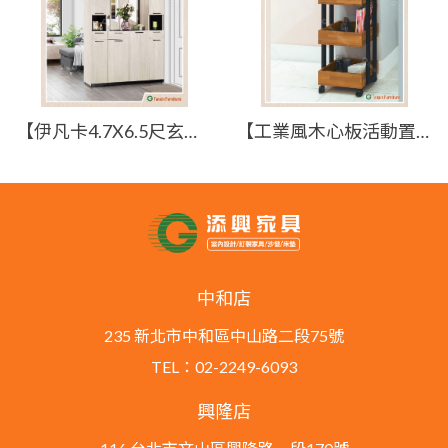
【伊凡卡4.7X6.5尺玄關組合鞋櫃(全組)】【2024-J582-2】【添興家具】
【工業風木心板活動置物櫃】【2026-E454-8】【添興家具】
中和店
235 新北市中和區中山路二段75號
TEL：02-2249-6093
興隆店