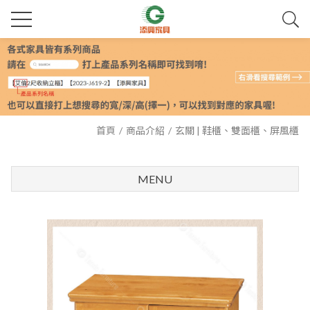
首頁
商品介紹
玄關 | 鞋櫃、雙面櫃、屏風櫃
MENU