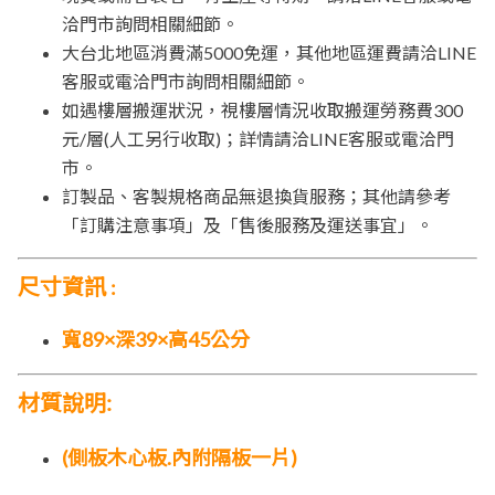
洽門市詢問相關細節。
大台北地區消費滿5000免運，其他地區運費請洽LINE
客服或電洽門市詢問相關細節。
如遇樓層搬運狀況，視樓層情況收取搬運勞務費300
元/層(人工另行收取)；詳情請洽LINE客服或電洽門
市。
訂製品、客製規格商品無退換貨服務；其他請參考
「訂購注意事項」及「售後服務及運送事宜」。
尺寸資訊
:
寬89×深39×高45公分
材質說明:
(側板木心板.內附隔板一片)