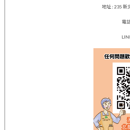
地址 : 23
電話 
LIN