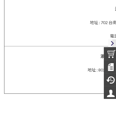
地址 : 702
電話
添興．
地址 :
802 高
電話 