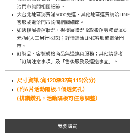
洽門市詢問相關細節。
大台北地區消費滿5000免運，其他地區運費請洽LINE
客服或電洽門市詢問相關細節。
如遇樓層搬運狀況，視樓層情況收取搬運勞務費300
元/層(人工另行收取)；詳情請洽LINE客服或電洽門
市。
訂製品、客製規格商品無退換貨服務；其他請參考
「訂購注意事項」及「售後服務及運送事宜」。
尺寸資訊 :寬120深32高115(公分)
( 附6 片活動隔板.1 個透氣孔）
( 排鑽鑽孔，活動隔板可任意調整）
我要購買