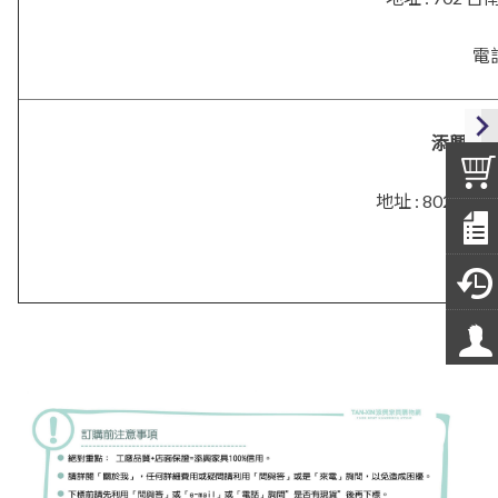
電話
添興．
地址 :
802 高
電話 