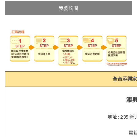
我要詢問
全台添興家
添
地址 : 23
電話 