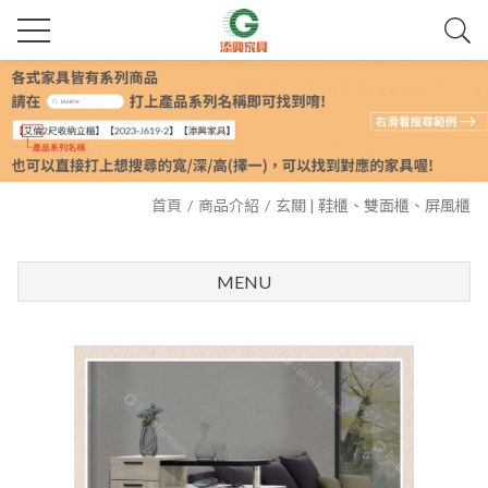
首頁
商品介紹
玄關 | 鞋櫃、雙面櫃、屏風櫃
MENU