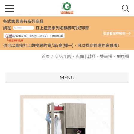
首頁
商品介紹
玄關 | 鞋櫃、雙面櫃、屏風櫃
MENU