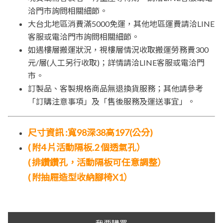
洽門市詢問相關細節。
大台北地區消費滿5000免運，其他地區運費請洽LINE
客服或電洽門市詢問相關細節。
如遇樓層搬運狀況，視樓層情況收取搬運勞務費300
元/層(人工另行收取)；詳情請洽LINE客服或電洽門
市。
訂製品、客製規格商品無退換貨服務；其他請參考
「訂購注意事項」及「售後服務及運送事宜」。
尺寸資訊 :寬98深38高197(公分)
( 附4 片活動隔板.2 個透氣孔）
( 排鑽鑽孔，活動隔板可任意調整）
( 附抽屜造型收納腳椅X1）