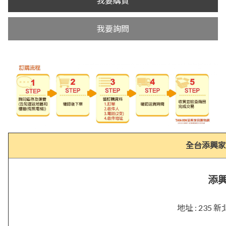
我要購買
我要詢問
全台添興家
添
地址 : 23