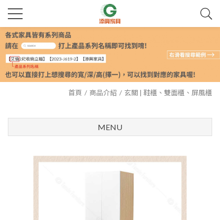
首頁
商品介紹
玄關 | 鞋櫃、雙面櫃、屏風櫃
MENU