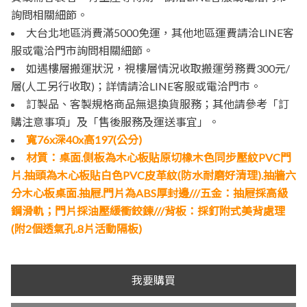
詢問相關細節。
大台北地區消費滿5000免運，其他地區運費請洽LINE客
服或電洽門市詢問相關細節。
如遇樓層搬運狀況，視樓層情況收取搬運勞務費300元/
層(人工另行收取)；詳情請洽LINE客服或電洽門市。
訂製品、客製規格商品無退換貨服務；其他請參考「訂
購注意事項」及「售後服務及運送事宜」。
寬76x深40x高197(公分)
材質：桌面.側板為木心板貼原切橡木色同步壓紋PVC門
片.抽頭為木心板貼白色PVC皮革紋(防水耐磨好清理).抽牆六
分木心板桌面.抽屜.門片為ABS厚封邊///五金：抽屜採高級
鋼滑軌；門片採油壓緩衝鉸鍊///背板：採釘附式美背處理
(附2個透氣孔.8片活動隔板)
我要購買