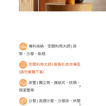
專利收納．空間利用大師 | 床
架、沙發、臥榻
空間利用大師 | 客製化修改專區
(請勿單獨下單)
床墊 | 獨立筒、連結式、枕頭、
保潔墊等
沙發 | 各類沙發、沙發床、休閒