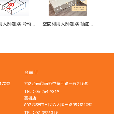
空間利用大師加購-滑軌改80公分(三段式滑軌耐重45公斤)
空間利用大師加購-抽屜退縮
台南店
170號
702 台南市南區中華西路一段219號
TEL：06-264-9819
高雄店
807 高雄市三民區大順三路359巷10號
TEL：07-3926319