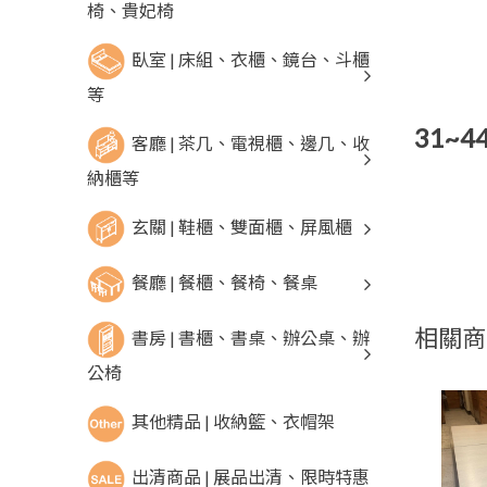
椅、貴妃椅
臥室 | 床組、衣櫃、鏡台、斗櫃
等
31~
客廳 | 茶几、電視櫃、邊几、收
納櫃等
玄關 | 鞋櫃、雙面櫃、屏風櫃
餐廳 | 餐櫃、餐椅、餐桌
相關商
書房 | 書櫃、書桌、辦公桌、辦
公椅
其他精品 | 收納籃、衣帽架
出清商品 | 展品出清、限時特惠