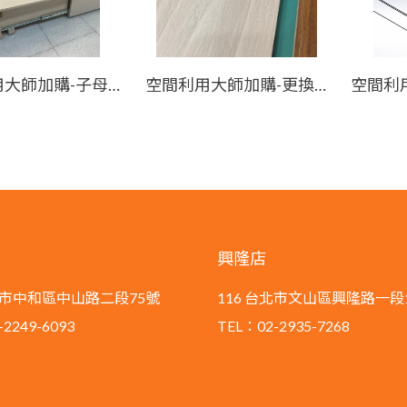
空間利用大師加購-子母床(面板70公分)
空間利用大師加購-更換為美耐皿塗裝
興隆店
新北市中和區中山路二段75號
116 台北市文山區興隆路一段
2249-6093
TEL：02-2935-7268