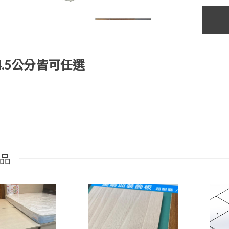
44.5公分皆可任選
品