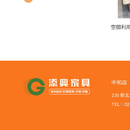
中和店
235 
TEL：02-