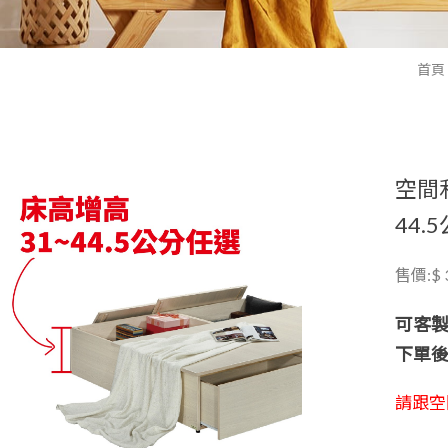
首頁
空間
44.
售價:$ 3
可客製
下單
請跟空