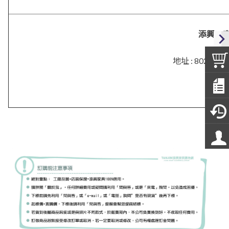
添興．
地址 :
802 高
電話 