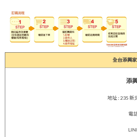
全台添興家
添
地址 : 23
電話 
LIN