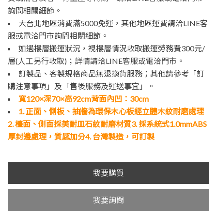
詢問相關細節。
大台北地區消費滿5000免運，其他地區運費請洽LINE客
服或電洽門市詢問相關細節。
如遇樓層搬運狀況，視樓層情況收取搬運勞務費300元/
層(人工另行收取)；詳情請洽LINE客服或電洽門市。
訂製品、客製規格商品無退換貨服務；其他請參考「訂
購注意事項」及「售後服務及運送事宜」。
寬120×深70×高92cm背面內凹：30cm
1. 正面、側板、抽牆為環保木心板經立體木紋耐磨處理
2. 檯面、側面採美耐皿石紋耐磨材質3. 採系統式1.0mmABS
厚封邊處理，質感加分4. 台灣製造，可訂製
我要購買
我要詢問