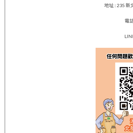
地址 : 23
電話 
LIN