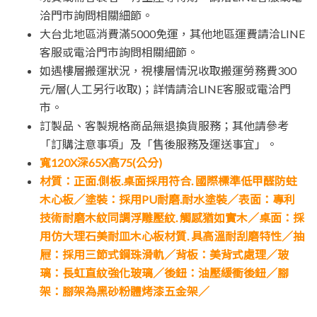
洽門市詢問相關細節。
大台北地區消費滿5000免運，其他地區運費請洽LINE
客服或電洽門市詢問相關細節。
如遇樓層搬運狀況，視樓層情況收取搬運勞務費300
元/層(人工另行收取)；詳情請洽LINE客服或電洽門
市。
訂製品、客製規格商品無退換貨服務；其他請參考
「訂購注意事項」及「售後服務及運送事宜」。
寬120X深65X高75(公分)
材質：正面.側板.桌面採用符合. 國際標準低甲醛防蛀
木心板／塗裝：採用PU耐磨.耐水塗裝／表面：專利
技術耐磨木紋同調浮雕壓紋. 觸感猶如實木／桌面：採
用仿大理石美耐皿木心板材質. 具高溫耐刮磨特性／抽
屜：採用三節式鋼珠滑軌／背板：美背式處理／玻
璃：長虹直紋強化玻璃／後鈕：油壓緩衝後鈕／腳
架：腳架為黑砂粉體烤漆五金架／