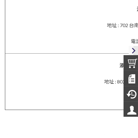
地址 : 702
電話
添興．
地址 :
802 高
電話 