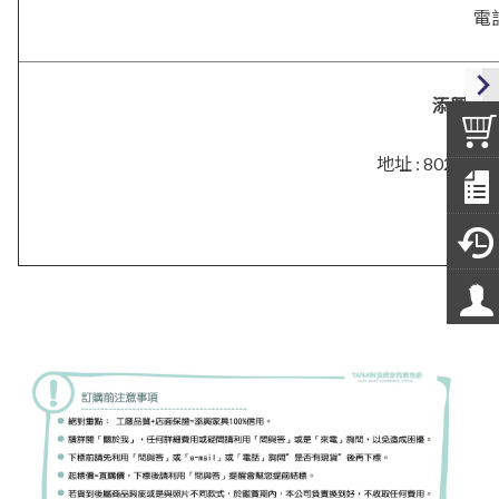
電話
添興．
地址 :
802 高
電話 