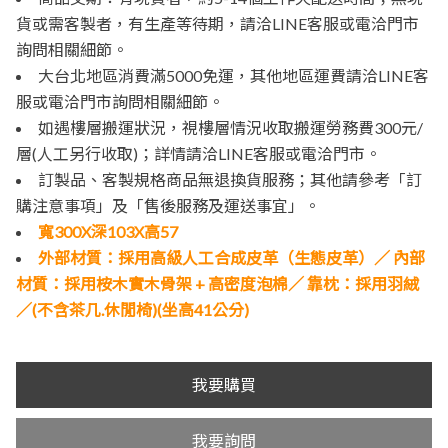
貨或需客製者，有生產等待期，請洽LINE客服或電洽門市
詢問相關細節。
大台北地區消費滿5000免運，其他地區運費請洽LINE客
服或電洽門市詢問相關細節。
如遇樓層搬運狀況，視樓層情況收取搬運勞務費300元/
層(人工另行收取)；詳情請洽LINE客服或電洽門市。
訂製品、客製規格商品無退換貨服務；其他請參考「訂
購注意事項」及「售後服務及運送事宜」。
寬300X深103X高57
外部材質：採用高級人工合成皮革（生態皮革）／ 內部
材質：採用桉木實木骨架 + 高密度泡棉／ 靠枕：採用羽絨
／(不含茶几.休閒椅)(坐高41公分)
我要購買
我要詢問