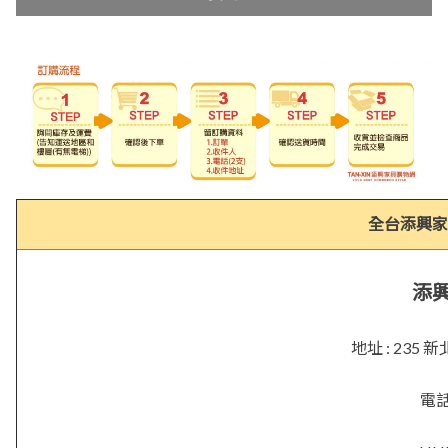
全台添興家
添
地址 : 23
電話 