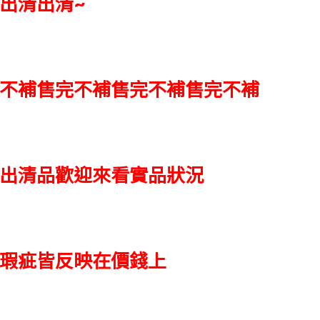
出清出清~
不補售完不補售完不補售完不補
出清品歡迎來看實品狀況
瑕疵皆反映在價錢上