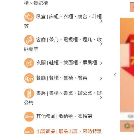
椅、貴妃椅
臥室 | 床組、衣櫃、鏡台、斗櫃
等
客廳 | 茶几、電視櫃、邊几、收
納櫃等
玄關 | 鞋櫃、雙面櫃、屏風櫃
餐廳 | 餐櫃、餐椅、餐桌
書房 | 書櫃、書桌、辦公桌、辦
公椅
其他精品 | 收納籃、衣帽架
出清商品 | 展品出清、限時特惠