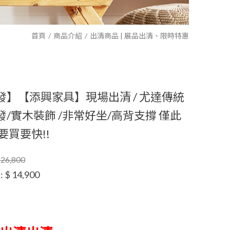
首頁
商品介紹
出清商品 | 展品出清、限時特惠
發】【添興家具】現場出清 / 尤達傳統
發/實木裝飾 /非常好坐/高背支撐 僅此
要買要快!!
26,800
:
$ 14,900