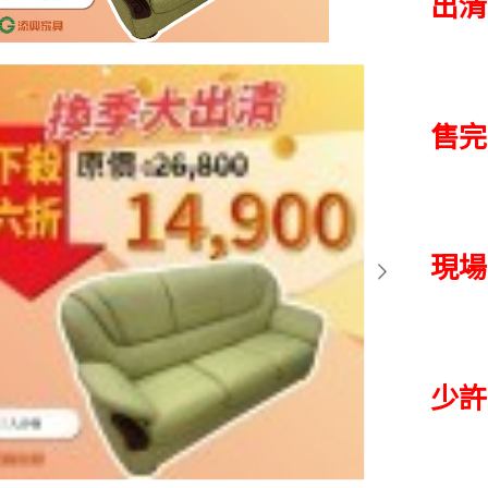
出清
售完
現場
少許