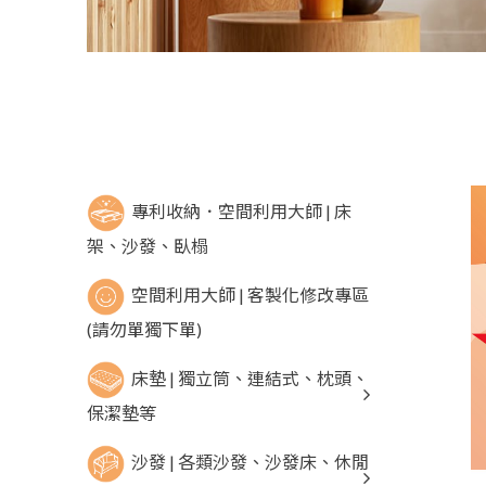
專利收納．空間利用大師 | 床
架、沙發、臥榻
空間利用大師 | 客製化修改專區
(請勿單獨下單)
床墊 | 獨立筒、連結式、枕頭、
保潔墊等
沙發 | 各類沙發、沙發床、休閒