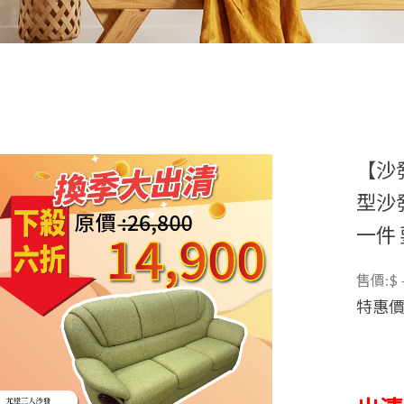
【沙
型沙
一件 
售價:$
特惠價