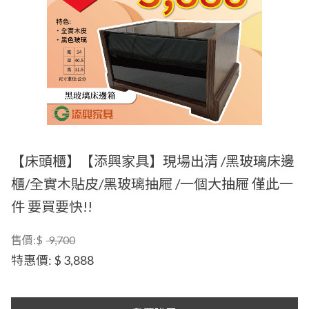
【床頭櫃】【添興家具】現場出清 /黑玻璃床邊
櫃/全實木貼皮/黑玻璃抽屜 /一個大抽屜 僅此一
件 要買要快!!
售價:$
9,700
特惠價:
$ 3,888