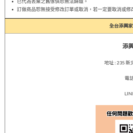
已代為丟棄之舊傢俱恕無法歸還。
訂做商品恕無接受修改訂單或取消，若一定要取消或修
全台添興家
添
地址 : 23
電話 
LIN