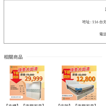
地址 : 116
電話 
相關商品
【衣櫃】【添興家具】現場出清 / 夾紗玻璃大衣櫥/多樣分隔 /推門衣櫥/好看好搭配 僅此一件 要買要快!!
【床架】【添興家具】現場出清 / 條紋白床架/ 底下簍空造型/尾檔版/實木床架 僅此一件 要買要快!!