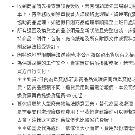
收到商品請先檢查無誤後簽收，若有問題請先當場跟司
單上，待業務收到簽單後會與您聯絡處理喔，貨運宅配
協助商品處理，如遇假日則商品處理單順延至上班日處
所有退回及換貨之商品必須是全新狀態且完整包裝，床
持商品、附件、包裝、廠商紙箱及所有附隨文件或資料
則恕無法接受退訂。
因特殊地型限制無法送達時,本公司將保留出貨與否之權
為保護司機的工作安全，賣家無提供吊掛服務喔，若需
買方自行支付。
＊＊到貨7日內為鑑賞期.若非商品品質瑕疵問題鑑賞期
費，因商品體積不同，退貨費用則需電洽報價，本公司
退貨需再負擔退貨運費600元起。
舊傢俱屬於大型廢棄物無法隨意丟棄，若代為回收處理
是需要支付處理廠處理費用！**我們會建議你可以聯繫
丟棄，這樣既可處理舊傢俱也比較省花費喔！
＊＊如需要代為處理，依傢俱大小而定，費用部份請電