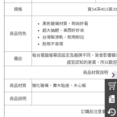
寬54深40.5高31
規格
黑色玻璃材質，時尚好看
超大抽屜，東西好好收
商品特色
台灣製滑軌，耐用耐拉
耐用不易壞
每台電腦螢幕因設定及廠牌不同，皆會影響顯
備註
感官認知的差異，所以歡迎
商品材質說明
強化玻璃、實木貼皮、木心板
商品材質
商品說明
訂購前注意事項