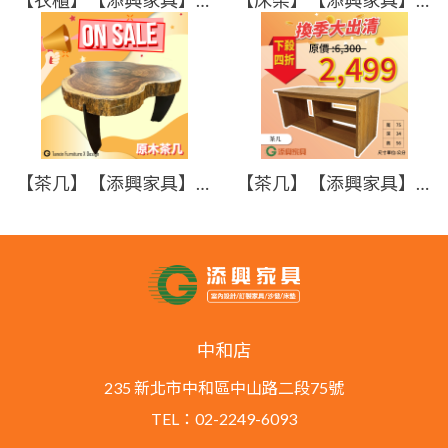
【茶几】【添興家具】現場出清 / 原木茶几 / 非洲柚木 / 耐用好看 要買要快!!
【茶几】【添興家具】現場出清 / 木心板實用茶几/多樣分隔 /深度較淺適合小空間/低甲醛木心板 僅此一件 要買要快!!
中和店
235 新北市中和區中山路二段75號
TEL：02-2249-6093