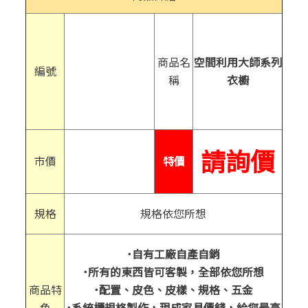
商品名
空間利用大師系列
編號
稱
衣櫥
請詢價
市價
特價
規格
規格依您所想
˙自有工廠自產自銷
˙所有的東西皆可客製，全部依您所想
商品特
˙配置、皮色、皮樣、規格、五金
色
˙系統櫃規格製作，現成家具價錢，給您最高