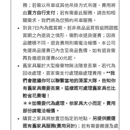
務；若需以吊車或其他吊掛方式吊運，費用將
由
買方自行支付
；若有需要此服務，請告知相
關需求，我們將為您預約吊車服務。
到貨7日內為鑑賞期。若非商品品質瑕疵問題鑑
賞期之內退貨之情形，需酌收退貨運費；因商
品體積不同，退貨費用則需電洽報價，本公司
免運商品運費已內含至商品售價，如有退貨需
再負擔退貨運費600元起。
舊家具屬於大型廢棄物無法隨意丟棄，若代為
回收處理，買家需支付處理廠處理費用。
**
我
們會建議你可以聯繫當地的清潔大隊，告知你
有舊家具需要丟棄，這樣既可處理舊家具也比
較省花費喔！
＊＊如需要代為處理，依家具大小而定，費用
部份請電洽報價。
購買之家具將放置您指定的地點，
另提供搬運
既有舊家具服務
(
費用另計
)
；若有需要搬運及處