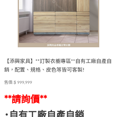
【添興家具】**訂製衣櫥專區**自有工廠自產自
銷，配置、規格、皮色等皆可客製!
售價:$ 999,999
**請詢價**
˙自有工廠自產自銷