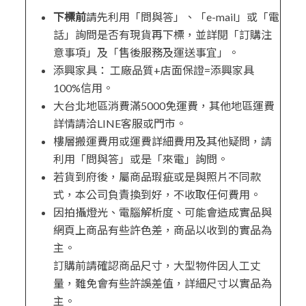
下標前
請先利用「問與答」、「e-mail」或「電
話」詢問是否有現貨再下標，並詳閱「訂購注
意事項」及「售後服務及運送事宜」。
添興家具： 工廠品質+店面保證=添興家具
100%信用。
大台北地區消費滿5000免運費，其他地區運費
詳情請洽LINE客服或門市。
樓層搬運費用或運費詳細費用及其他疑問，請
利用「問與答」或是「來電」詢問。
若貨到府後，屬商品瑕疵或是與照片不同款
式，本公司負責換到好，不收取任何費用。
因拍攝燈光、電腦解析度、可能會造成實品與
網頁上商品有些許色差，商品以收到的實品為
主。
訂購前請確認商品尺寸，大型物件因人工丈
量，難免會有些許誤差值，詳細尺寸以實品為
主。