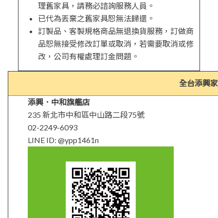
理舊家具，請務必諮詢服務人員。
已代為丟棄之舊家具恕無法歸還。
訂製品、客製規格商品無退換貨服務，訂做商
品恕無接受修改訂單或取消，若需要取消或修
改，公司有權處理訂金問題。
全台添興家
添興．中和旗艦店
235 新北市中和區中山路二段75號
02-2249-6093
LINE ID: @ypp1461n