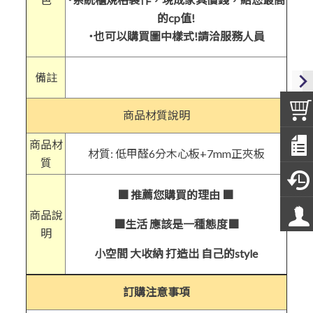
的cp值!
˙也可以購買圖中樣式!請洽服務人員
備註
商品材質說明
商品材
材質: 低甲醛6分木心板+7mm正夾板
質
■ 推薦您購買的理由
■
商品說
■
生活 應該是一種態度■
明
小空間 大收納 打造出 自己的style
訂購注意事項