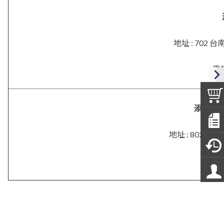
地址 : 702
電話
添興．
地址 :
802 高
電話 