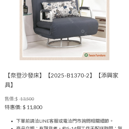
【奈登沙發床】【2025-B1370-2】【添興家
具】
售價:$
13,500
特惠價:
$ 11,800
下單前請洽LINE客服或電洽門市詢問相關細節。
商品交期：有現貨者，約5-14個工作天配送時間；無