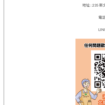
地址 : 23
電話 
LIN