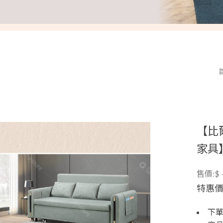
【比爾
家具
售價:$
特惠價
下單