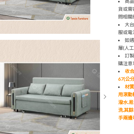
商品
貨或需
問相關
大台
服或電
如遇
層(人
訂
購注意
收合
67(公分
材質
用滾動
潑水.
洗.其餘
手兩邊