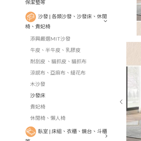
保潔墊等
沙發 | 各類沙發、沙發床、休閒
椅、貴妃椅
添興嚴選MIT沙發
牛皮、半牛皮、乳膠皮
耐刮皮 、貓抓皮、貓抓布
涼感布、亞麻布、緹花布
木沙發
沙發床
貴妃椅
休閒椅、懶人椅
臥室 | 床組、衣櫃、鏡台、斗櫃