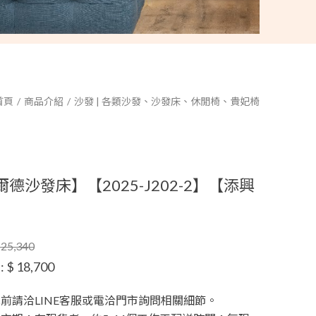
首頁
商品介紹
沙發 | 各類沙發、沙發床、休閒椅、貴妃椅
德沙發床】【2025-J202-2】【添興
】
25,340
:
$ 18,700
前請洽LINE客服或電洽門市詢問相關細節。