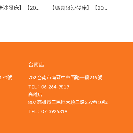
【莫尼卡沙發床】【2024-J411-3】【添興家具】
【瑪貝爾沙發床】【2025-B1365-1】【添興家具】
台南店
170號
702 台南市南區中華西路一段219號
TEL：06-264-9819
高雄店
807 高雄市三民區大順三路359巷10號
TEL：07-3926319