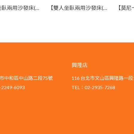
【雙人坐臥兩用沙發床(咖啡)】【2026-H264-6】【添興家具】
【雙人坐臥兩用沙發床(咖)】【2023-E704-1】【添興家具】
興隆店
新北市中和區中山路二段75號
116 台北市文山區興隆路一段
2249-6093
TEL：02-2935-7268