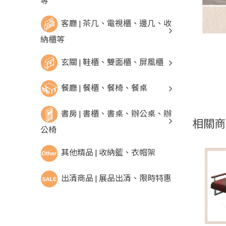
等
客廳 | 茶几、電視櫃、邊几、收
納櫃等
玄關 | 鞋櫃、雙面櫃、屏風櫃
餐廳 | 餐櫃、餐椅、餐桌
書房 | 書櫃、書桌、辦公桌、辦
相關商
公椅
其他精品 | 收納籃、衣帽架
出清商品 | 展品出清、限時特惠