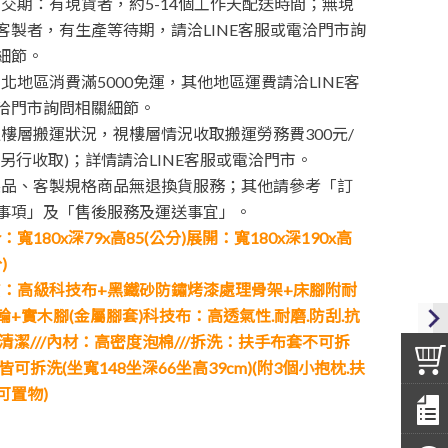
交期：有現貨者，約5-14個工作天配送時間；無現
客製者，有生產等待期，請洽LINE客服或電洽門市詢
細節。
北地區消費滿5000免運，其他地區運費請洽LINE客
洽門市詢問相關細節。
樓層搬運狀況，視樓層情況收取搬運勞務費300元/
工另行收取)；詳情請洽LINE客服或電洽門市。
製品、客製規格商品無退換貨服務；其他請參考「訂
事項」及「售後服務及運送事宜」。
：寬180x深79x高85(公分)展開：寬180x深190x高
)
：高級科技布+黑鐵砂防鏽烤漆處理骨架+床腳附耐
輪+實木腳(金屬腳套)科技布：高透氣性.耐磨.防刮.抗
易清潔///內材：高密度泡棉///拆洗：扶手布套不可拆
皆可拆洗(坐寬148坐深66坐高39cm)(附3個小抱枕.扶
可置物)