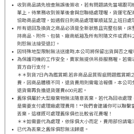
收到商品請先檢查無誤後簽收，若有問題請先當場跟司
單上，待業務收到簽單後會與您聯絡處理喔，貨運宅配
協助商品處理，如遇假日則商品處理單順延至上班日處
所有退回及換貨之商品必須是全新狀態且完整包裝，床
持商品、附件、包裝、廠商紙箱及所有附隨文件或資料
則恕無法接受退訂。
因特殊地型限制無法送達時,本公司將保留出貨與否之權
為保護司機的工作安全，賣家無提供吊掛服務喔，若需
買方自行支付。
＊＊到貨7日內為鑑賞期.若非商品品質瑕疵問題鑑賞期
費，因商品體積不同，退貨費用則需電洽報價，本公司
退貨需再負擔退貨運費600元起。
舊傢俱屬於大型廢棄物無法隨意丟棄，若代為回收處理
是需要支付處理廠處理費用！**我們會建議你可以聯繫
丟棄，這樣既可處理舊傢俱也比較省花費喔！
＊＊如需要代為處理，依傢俱大小而定，費用部份請電
已代為丟棄之舊傢俱恕無法歸還。