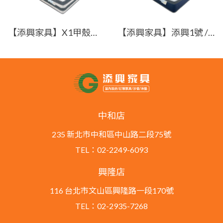
【添興家具】X1甲殼素 / 榮耀系列-ALICE 艾莉絲 /甲殼素表布/獨立筒彈簧/高度28公分/躺感約5分/適中
【添興家具】添興1號 / 榮耀系列-VICTORIA維多利亞 /蘭精TENCEL天絲表布/獨立筒彈簧/高度27公分/躺感約5分/適1
中和店
235 新北市中和區中山路二段75號
TEL：02-2249-6093
興隆店
116 台北市文山區興隆路一段170號
TEL：02-2935-7268