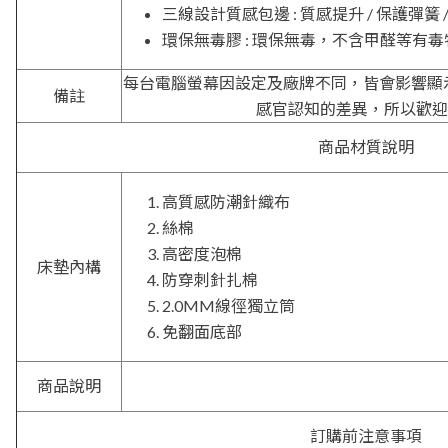
三線設計質感包邊 : 質感提升 / 保護彈簧
環保無毒膠 : 環保無毒，不含甲醛等有毒
每台電腦螢幕因設定及廠牌不同，皆會影響顯
備註
感官認知的差異，所以歡迎
商品材質說明
高質感防潮針織布
絲棉
高密度泡棉
床墊內構
防穿刺針扎棉
2.0MM線徑獨立筒
免翻面底部
商品說明
訂購前注意事項