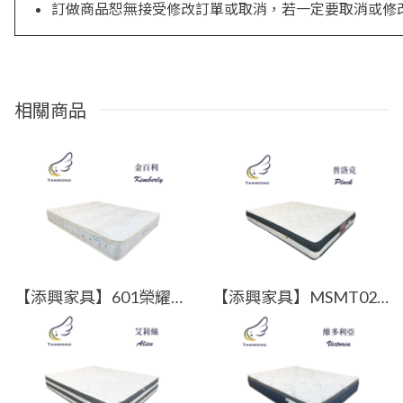
訂做商品恕無接受修改訂單或取消，若一定要取消或修
相關商品
【添興家具】601榮耀系列-KIMBERLY 金百利/天絲棉表布/獨立筒彈簧/高度27公分/躺感6分
【添興家具】MSMT02-1榮耀系列-PLOCK普洛克/蜂巢式獨立筒床墊/高度23公分/躺感7分【