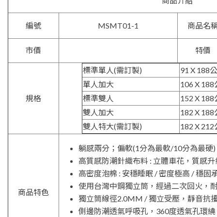
商品介紹
編號
MSMT01-1
商品名
市價
特價
標準單人(需訂製)
91 X 188公
單人加大
106 X 188
規格
標準雙人
152 X 188
雙人加大
182 X 188
雙人特大(需訂製)
182 X 212
躺感兩分；偏軟(1分為最軟/10分為最硬)
高質感防潮針織布料 : 立體車花，質感升級 
高密度泡棉 : 安穩睡眠 / 密度極高 / 穩固
使用台灣中鋼獨立筒，經過二次回火，
商品特色
獨立筒線徑2.0MM / 獨立受壓，靜音抗擾 
側邊防潮透氣呼吸孔，360度透氣孔環