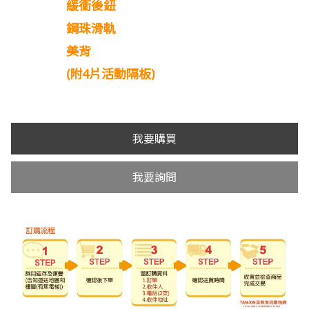
緩衝後鈕
鋼珠滑軌
美背
(附4片活動隔板)
我要購買
我要詢問