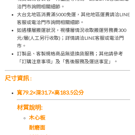
洽門市詢問相關細節。
大台北地區消費滿5000免運，其他地區運費請洽LINE
客服或電洽門市詢問相關細節。
如遇樓層搬運狀況，視樓層情況收取搬運勞務費300
元/層(人工另行收取)；詳情請洽LINE客服或電洽門
市。
訂製品、客製規格商品無退換貨服務；其他請參考
「訂購注意事項」及「售後服務及運送事宜」。
尺寸資訊
:
寬79.2×深31.7×高183.5公分
材質說明:
木心板
耐磨面