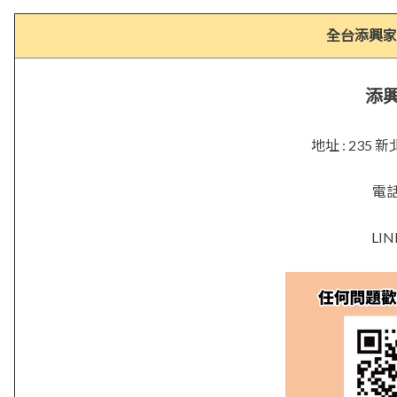
全台添興家
添
地址 : 23
電話 
LIN