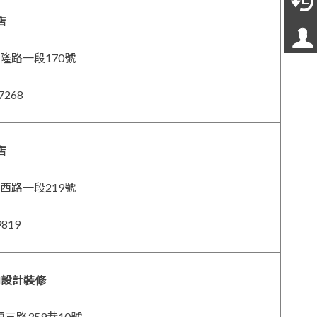
店
興隆路一段170號
7268
店
華西路一段219號
9819
內設計裝修
順三路359巷10號