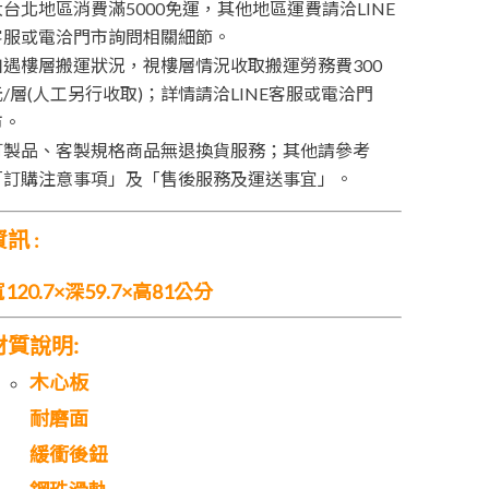
大台北地區消費滿5000免運，其他地區運費請洽LINE
客服或電洽門市詢問相關細節。
如遇樓層搬運狀況，視樓層情況收取搬運勞務費300
元/層(人工另行收取)；詳情請洽LINE客服或電洽門
市。
訂製品、客製規格商品無退換貨服務；其他請參考
「訂購注意事項」及「售後服務及運送事宜」。
資訊
:
120.7×深59.7×高81公分
材質說明:
木心板
耐磨面
緩衝後鈕