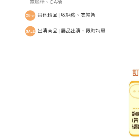
電腦椅、OA椅
其他精品 | 收納籃、衣帽架
出清商品 | 展品出清、限時特惠