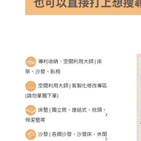
專利收納．空間利用大師 | 床
架、沙發、臥榻
空間利用大師 | 客製化修改專區
(請勿單獨下單)
床墊 | 獨立筒、連結式、枕頭、
保潔墊等
沙發 | 各類沙發、沙發床、休閒