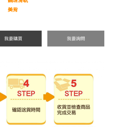
鋼珠滑軌
美背
我要購買
我要詢問