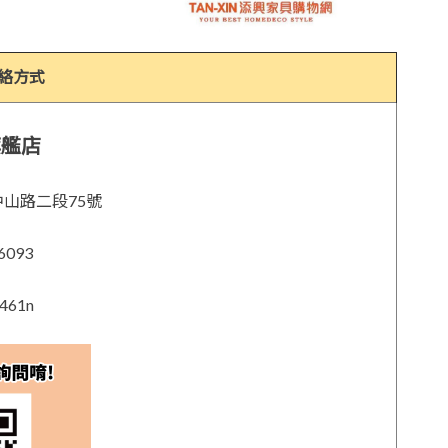
絡方式
旗艦店
區中山路二段75號
6093
1461n