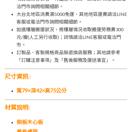
洽門市詢問相關細節。
大台北地區消費滿5000免運，其他地區運費請洽LINE
客服或電洽門市詢問相關細節。
如遇樓層搬運狀況，視樓層情況收取搬運勞務費300
元/層(人工另行收取)；詳情請洽LINE客服或電洽門
市。
訂製品、客製規格商品無退換貨服務；其他請參考
「訂購注意事項」及「售後服務及運送事宜」。
尺寸資訊
:
寬79×深42×高75公分
材質說明:
側板木心板
美背處理