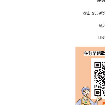
添
地址 : 23
電話 
LIN