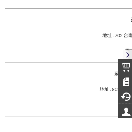
地址 : 702
電話
添興．
地址 :
802 高
電話 