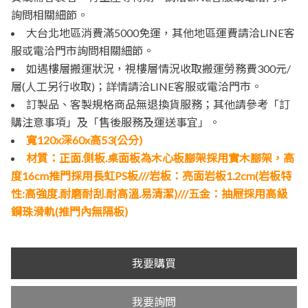
詢問相關細節。
大台北地區消費滿5000免運，其他地區運費請洽LINE客
服或電洽門市詢問相關細節。
如遇樓層搬運狀況，視樓層情況收取搬運勞務費300元/
層(人工另行收取)；詳情請洽LINE客服或電洽門市。
訂製品、客製規格商品無退換貨服務；其他請參考「訂
購注意事項」及「售後服務及運送事宜」。
寬120x深60x高53(公分)
材質：正面.側板.桌面板為木心板腳架採用實木腳架，高
度16cm推門採用長虹PS板///岩板：亮面岩板1.2cm(岩板特
性:高強度.耐磨耐刮.耐高溫.易清潔)///五金：抽屜採用高級
鋼珠滑軌(推門內無隔板)
我要購買
我要詢問