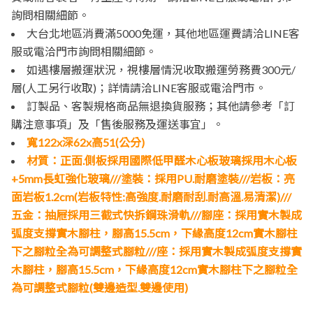
詢問相關細節。
大台北地區消費滿5000免運，其他地區運費請洽LINE客
服或電洽門市詢問相關細節。
如遇樓層搬運狀況，視樓層情況收取搬運勞務費300元/
層(人工另行收取)；詳情請洽LINE客服或電洽門市。
訂製品、客製規格商品無退換貨服務；其他請參考「訂
購注意事項」及「售後服務及運送事宜」。
寬122x深62x高51(公分)
材質：正面.側板採用國際低甲醛木心板玻璃採用木心板
+5mm長虹強化玻璃///塗裝：採用PU.耐磨塗裝///岩板：亮
面岩板1.2cm(岩板特性:高強度.耐磨耐刮.耐高溫.易清潔)///
五金：抽屜採用三截式快拆鋼珠滑軌///腳座：採用實木製成
弧度支撐實木腳柱，腳高15.5cm，下緣高度12cm實木腳柱
下之腳粒全為可調整式腳粒///座：採用實木製成弧度支撐實
木腳柱，腳高15.5cm，下緣高度12cm實木腳柱下之腳粒全
為可調整式腳粒(雙邊造型.雙邊使用)