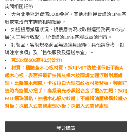
詢問相關細節。
大台北地區消費滿5000免運，其他地區運費請洽LINE客
服或電洽門市詢問相關細節。
如遇樓層搬運狀況，視樓層情況收取搬運勞務費300元/
層(人工另行收取)；詳情請洽LINE客服或電洽門市。
訂製品、客製規格商品無退換貨服務；其他請參考「訂
購注意事項」及「售後服務及運送事宜」。
寬52x深60x高43.5(公分)
材質：櫃體全木心板材質，採用MIT防蛀環保低甲醛A
級木心板，表面採最新技術灰橡木紋同調立體浮雕耐磨處
理，比擬實木觸感，卡拉拉白大理石紋板材及背板，輕鬆打
造時尚空間///把手：高級消光砂黑鋁合金手把///抽屜：採用
MIT鋼珠滑軌，抽牆木心板///鉸鏈：不鏽鋼油壓緩衝鉸鏈///
背板：採嵌入式美背處理///板：採嵌入式美背處理
我要購買