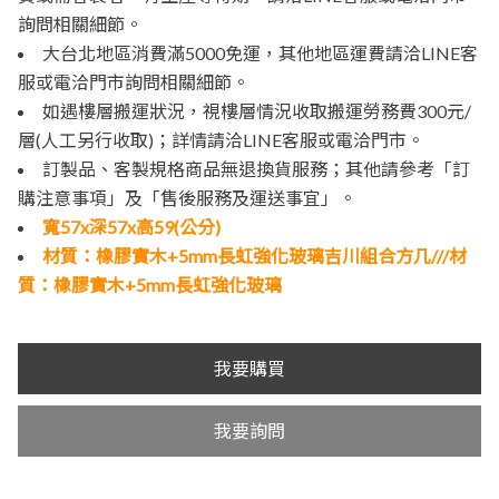
詢問相關細節。
大台北地區消費滿5000免運，其他地區運費請洽LINE客
服或電洽門市詢問相關細節。
如遇樓層搬運狀況，視樓層情況收取搬運勞務費300元/
層(人工另行收取)；詳情請洽LINE客服或電洽門市。
訂製品、客製規格商品無退換貨服務；其他請參考「訂
購注意事項」及「售後服務及運送事宜」。
寬57x深57x高59(公分)
材質：橡膠實木+5mm長虹強化玻璃吉川組合方几///材
質：橡膠實木+5mm長虹強化玻璃
我要購買
我要詢問