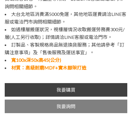
詢問相關細節。
大台北地區消費滿5000免運，其他地區運費請洽LINE客
服或電洽門市詢問相關細節。
如遇樓層搬運狀況，視樓層情況收取搬運勞務費300元/
層(人工另行收取)；詳情請洽LINE客服或電洽門市。
訂製品、客製規格商品無退換貨服務；其他請參考「訂
購注意事項」及「售後服務及運送事宜」。
寬100x深50x高45(公分)
材質：高級耐磨MDF+實木腳架打造
我要購買
我要詢問