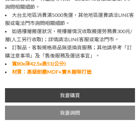
詢問相關細節。
大台北地區消費滿5000免運，其他地區運費請洽LINE客
服或電洽門市詢問相關細節。
如遇樓層搬運狀況，視樓層情況收取搬運勞務費300元/
層(人工另行收取)；詳情請洽LINE客服或電洽門市。
訂製品、客製規格商品無退換貨服務；其他請參考「訂
購注意事項」及「售後服務及運送事宜」。
寬80x深42.5x高51(公分)
材質：高級耐磨MDF+實木腳架打造
我要購買
我要詢問