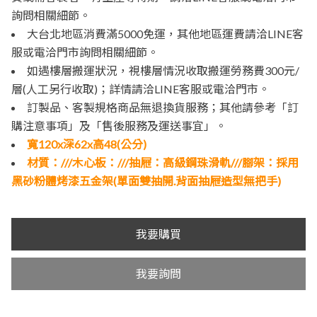
詢問相關細節。
大台北地區消費滿5000免運，其他地區運費請洽LINE客
服或電洽門市詢問相關細節。
如遇樓層搬運狀況，視樓層情況收取搬運勞務費300元/
層(人工另行收取)；詳情請洽LINE客服或電洽門市。
訂製品、客製規格商品無退換貨服務；其他請參考「訂
購注意事項」及「售後服務及運送事宜」。
寬120x深62x高48(公分)
材質：///木心板：///抽屜：高級鋼珠滑軌///腳架：採用
黑砂粉體烤漆五金架(單面雙抽開.背面抽屜造型無把手)
我要購買
我要詢問