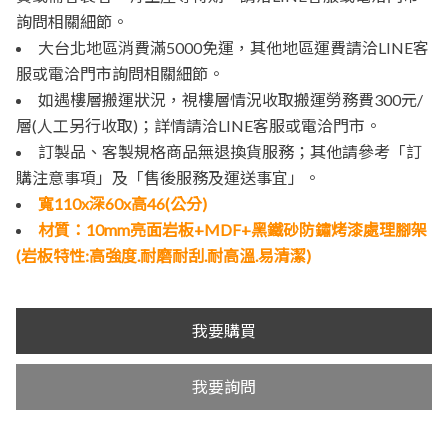
詢問相關細節。
大台北地區消費滿5000免運，其他地區運費請洽LINE客
服或電洽門市詢問相關細節。
如遇樓層搬運狀況，視樓層情況收取搬運勞務費300元/
層(人工另行收取)；詳情請洽LINE客服或電洽門市。
訂製品、客製規格商品無退換貨服務；其他請參考「訂
購注意事項」及「售後服務及運送事宜」。
寬110x深60x高46(公分)
材質：10mm亮面岩板+MDF+黑鐵砂防鏽烤漆處理腳架
(岩板特性:高強度.耐磨耐刮.耐高溫.易清潔)
我要購買
我要詢問