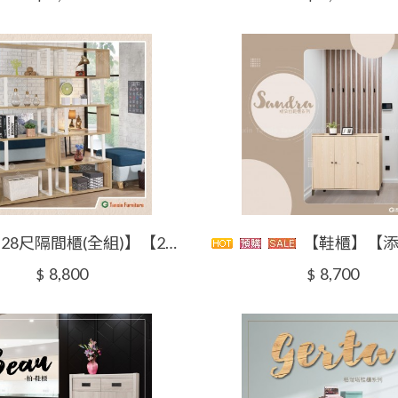
【西亞5.28尺隔間櫃(全組)】【2026-J675-2】【添興家具】
【鞋櫃】【添興家具】 WZS10-15珊朵拉鞋櫃系列/燕麥色木紋貼皮
8,800
8,700
$
$