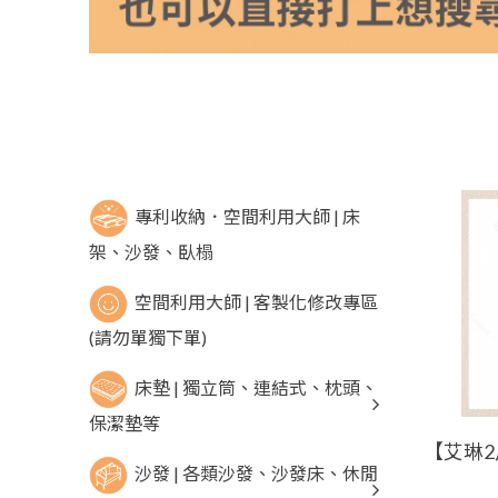
專利收納．空間利用大師 | 床
架、沙發、臥榻
空間利用大師 | 客製化修改專區
(請勿單獨下單)
床墊 | 獨立筒、連結式、枕頭、
保潔墊等
沙發 | 各類沙發、沙發床、休閒