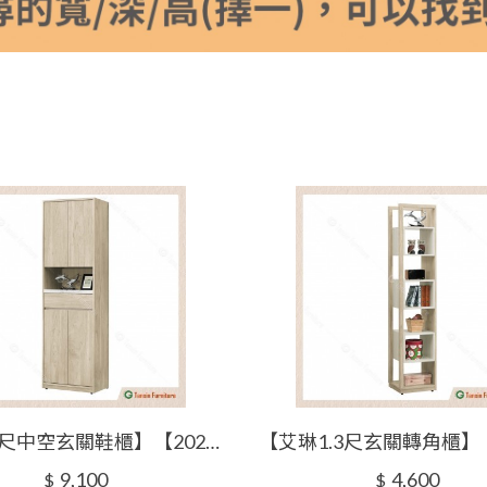
【艾琳2尺中空玄關鞋櫃】【2024-J570-12】【添興家具】
9,100
4,600
$
$