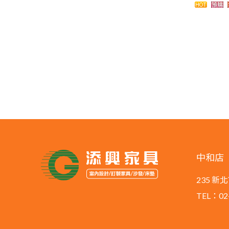
中和店
235 
TEL：02-