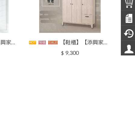
 大台北地區滿5千免運
【鞋櫃】【添興家具】 CWQ111-01 馬汀 鞋櫃 系統封邊仿石面/黑白灰三色可選大台北地區滿5千免運
9,300
$