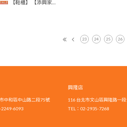
【鞋櫃】 【添興家具】 CJQ111-09 夏綠蒂 簡約時尚 鞋櫃 大台北地區滿5千免運
23
24
25
26
興隆店
新北市中和區中山路二段75號
116 台北市文山區興隆路一段
2249-6093
TEL：02-2935-7268