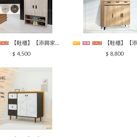
【鞋櫃】【添興家具】 GMK1110407-1 柏 鞋櫃/木心板鞋櫃/台灣製造{大台北地區滿5千免運}
【鞋櫃】【添興家具】 WKY111327-56 葛瑞塔鞋櫃系列
4,500
8,800
$
$