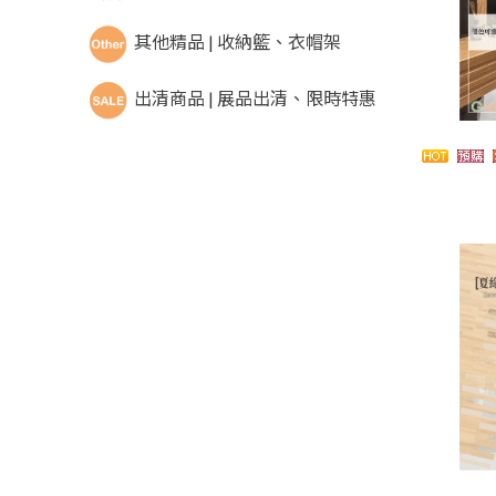
其他精品 | 收納籃、衣帽架
出清商品 | 展品出清、限時特惠