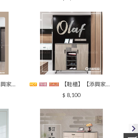
~大台北地區滿5千免運~
【鞋櫃】【添興家具】 WMH1110412-8奧拉夫鞋櫃 大台北地區滿5千免運
8,100
$