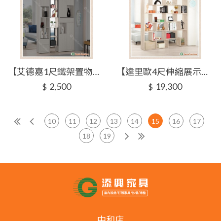
【艾德嘉1尺鐵架置物櫃(單只)】【2024-B418-4】【添興家具】
【達里歐4尺伸縮展示櫃】【2025-B1519-1】【添興家具】
2,500
19,300
$
$
10
11
12
13
14
15
16
17
18
19
中和店