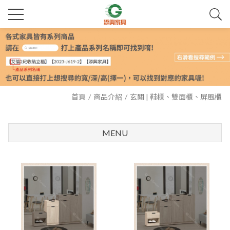
首頁
商品介紹
玄關 | 鞋櫃、雙面櫃、屏風櫃
MENU