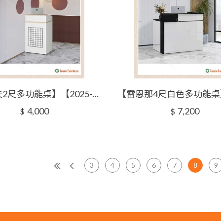
【柴洛夫2尺多功能桌】【2025-J506-2】【添興家具】
4,000
7,200
$
$
3
4
5
6
7
8
9