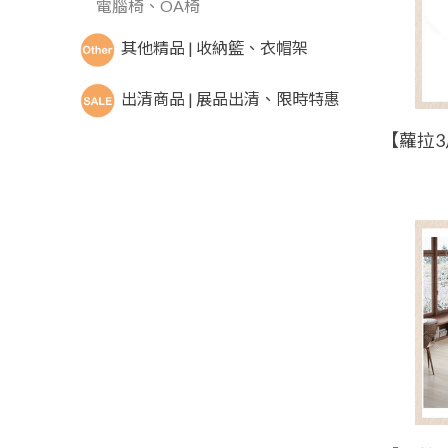
電腦椅、OA椅
其他精品 | 收納籃、衣帽架
出清商品 | 展品出清、限時特惠