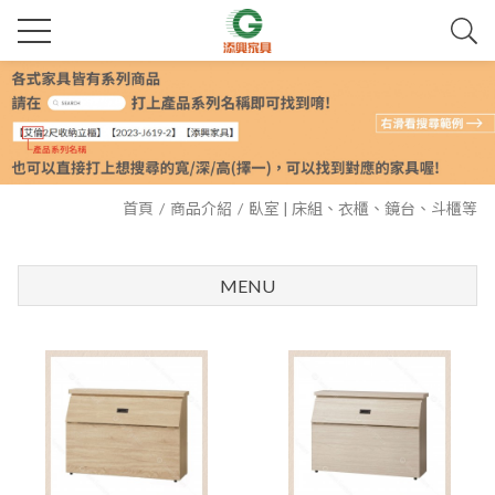
首頁
商品介紹
臥室 | 床組、衣櫃、鏡台、斗櫃等
MENU