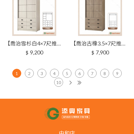
【喬治雪杉白4×7尺推門衣櫥】【2026-H221-3】【添興家具】
【喬治古橡3.5×7尺推門衣櫥】【2026-H229-2】【添興家具】
9,200
7,900
$
$
1
2
3
4
5
6
7
8
9
10
中和店