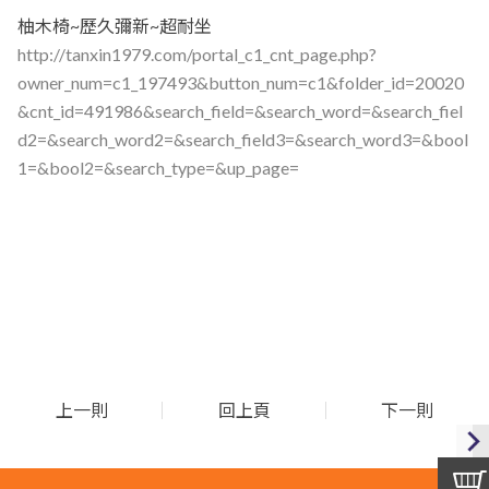
柚木椅~歷久彌新~超耐坐
http://tanxin1979.com/portal_c1_cnt_page.php?
owner_num=c1_197493&button_num=c1&folder_id=20020
&cnt_id=491986&search_field=&search_word=&search_fiel
d2=&search_word2=&search_field3=&search_word3=&bool
1=&bool2=&search_type=&up_page=
上一則
回上頁
下一則